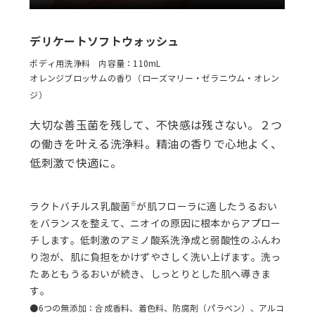
デリケートソフトウォッシュ
ボディ用洗浄料 内容量：110mL
オレンジブロッサムの香り（ローズマリー・ゼラニウム・オレン
ジ）
大切な善玉菌を残して、不快感は残さない。２つ
の働きを叶える洗浄料。
精油の香りで心地よく、
低刺激で快適に。
※
ラクトバチルス乳酸菌
が肌フローラに適したうるおい
をバランスを整えて、ニオイの原因に根本からアプロー
チします。低刺激のアミノ酸系洗浄成と弱酸性のふんわ
り泡が、肌に負担をかけずやさしく洗い上げます。洗っ
たあともうるおいが続き、しっとりとした肌へ導きま
す。
●6つの無添加：合成香料、着色料、防腐剤（パラベン）、アルコ